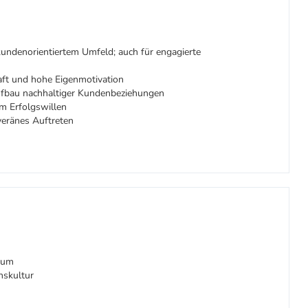
kundenorientiertem Umfeld; auch für engagierte
ft und hohe Eigenmotivation
ufbau nachhaltiger Kundenbeziehungen
em Erfolgswillen
veränes Auftreten
raum
skultur