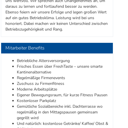
uns wertvoll. Wir sprechen auch Unangenehmes an, um
daraus zu lernen und fortlaufend besser zu werden.
Ebenso feiern wir unsere Erfolge und legen großen Wert
auf ein gutes Betriebsklima. Leistung wird bei uns
honoriert. Dabei machen wir keinen Unterschied zwischen
Betriebszugehörigkeit und Rang.
Mitarbeiter Benefits
Betriebliche Altersversorgung
Frisches Essen über FreshTaste – unsere smarte
Kantinenalternative
Regelmäßige Firmenevents
Zuschuss zu Firmenfitness
Moderne Arbeitsplätze
Eigener Bewegungsraum, für kurze Fitness Pausen
Kostenloser Parkplatz
Gemütliche Sozialbereiche inkl. Dachterrasse wo
regelmäßig in den Mittagspausen gemeinsam
gegrillt wird
Und natürlich: kostenlose Getränke/ Kaffee/ Obst &